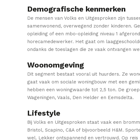
Demografische kenmerken
De mensen van Volks en Uitgesproken zijn tussen
samenwonend, overwegend zonder kinderen. Gezin
opleiding of een mbo-opleiding niveau 1 afgeron
horecamedewerker. Het gaat om laaggeschoolde ar
ondanks de toeslagen die ze vaak ontvangen we
Woonomgeving
Dit segment bestaat vooral uit huurders. Ze won
gaat vaak om sociale woningbouw met een gemid
hebben een woningwaarde tot 2,5 ton. De groep i
Wageningen, Vaals, Den Helder en Eemsdelta.
Lifestyle
Bij Volks en Uitgesproken staat vaak een bromme
Bristol, Scapino, C&A of bijvoorbeeld H&M. Sport
wel. Lekker ontspannend en vertrouwd. Op reis ga