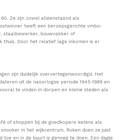
60. Ze zijn zowel alleenstaand als
kostwinner heeft een beroepsgerichte vmbo-
ur, staalbewerker, bouwvakker of
huis. Door het relatief lage inkomen is er
gen zijn duidelijk oververtegenwoordigd. Het
teren uit de naoorlogse periode 1945-1989 en
ooral te vinden in dorpen en kleine steden als
afé of shoppen bij de goedkopere ketens als
 snooker in het wijkcentrum. Roken doen ze juist
d toe en in de buurt is genoeg te doen. Een dagje