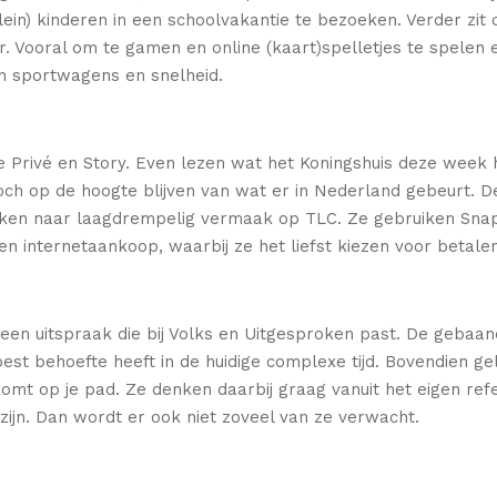
ein) kinderen in een schoolvakantie te bezoeken. Verder zit
ter. Vooral om te gamen en online (kaart)spelletjes te spel
n sportwagens en snelheid.
e Privé en Story. Even lezen wat het Koningshuis deze week 
 toch op de hoogte blijven van wat er in Nederland gebeurt. 
kijken naar laagdrempelig vermaak op TLC. Ze gebruiken Sna
n internetaankoop, waarbij ze het liefst kiezen voor betalen
 een uitspraak die bij Volks en Uitgesproken past. De gebaan
est behoefte heeft in de huidige complexe tijd. Bovendien ge
 komt op je pad. Ze denken daarbij graag vanuit het eigen r
zijn. Dan wordt er ook niet zoveel van ze verwacht.