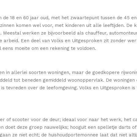
 de 18 en 60 jaar oud, met het zwaartepunt tussen de 45 en 
nen komen wel voor, met kinderen uit alle leeftijden. De 
d. Meestal werken ze bijvoorbeeld als chauffeur, automonte
beid. Een deel van Volks en Uitgesproken zit zonder werk t
l eens moeite om een rekening te voldoen.
en in allerlei soorten woningen, maar de goedkopere rijwonin
deld tot beneden gemiddeld woonoppervlak. De woningen da
s tevreden over de leefomgeving. Volks en Uitgesproken is v
r of scooter voor de deur; ideaal voor naar het werk, het c
en doet deze groep nauwelijks; hooguit een spelletje darts of
an ze niet echt; de huishoudportemonnee laat dat niet altij