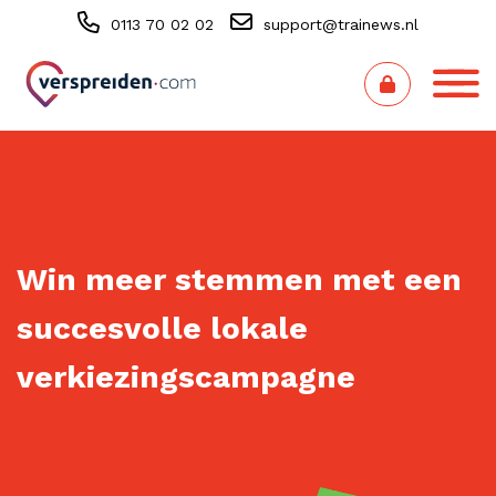
0113 70 02 02
support@trainews.nl
Win meer stemmen met een
succesvolle lokale
verkiezingscampagne