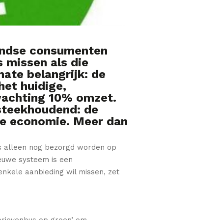
landse consumenten
s missen als die
mate belangrijk: de
het huidige,
wachting 10% omzet.
 steekhoudend: de
aire economie. Meer dan
rs alleen nog bezorgd worden op
euwe systeem is een
kele aanbieding wil missen, zet
brievenbus op groen’ om