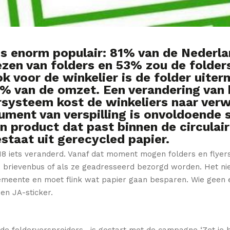
eds enorm populair: 81% van de Neder
ezen van folders en 53% zou de folder
 voor de winkelier is de folder uiter
9% van de omzet. Een verandering van 
systeem kost de winkeliers naar ver
ument van verspilling is onvoldoende
een product dat past binnen de circul
staat uit gerecycled papier.
2018 iets veranderd. Vanaf dat moment mogen folders en flye
 brievenbus of als ze geadresseerd bezorgd worden. Het ni
eente en moet flink wat papier gaan besparen. Wie geen en
en JA-sticker.
 de folderverspreiders, is gestart met de campagne ‘Zet je 