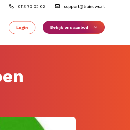
0113 70 02 02
support@trainews.nl
Bekijk ons aanbod
Login
oen