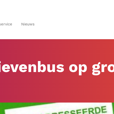
service
Nieuws
rievenbus op gr