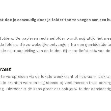
Dat doe je eenvoudig door je folder toe te voegen aan een 
lders. De papieren reclamefolder wordt nog altijd het mees
e folders die ze wekelijks ontvangen. Na een gemiddelde le
actie naar aanleiding van de folder. Bij maar liefst 41% van d
rant
er te verspreiden via de lokale weekkrant of huis-aan-huiskran
kale kranten worden nog steeds bij veel mensen thuis bezor
ag. Hierdoor is de kans groot dat ook jouw folder aandachtig