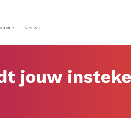
service
Nieuws
t jouw instek