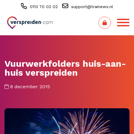
0113 70 02 02
support@trainews.nl
Vuurwerkfolders huis-aan-
huis verspreiden
8 december 2015