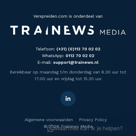
Verspreiden.com is onderdeel van
Telefoon:
(+31) (0)113 70 02 02
WhatsApp:
0113 70 02 02
E-mail:
support@trainews.nl
Bereikbaar op maandag t/m donderdag van 8.30 uur tot
17.00 uur en vrijdag tot 15.30 uur
Algemene voorwaarden
Privacy Policy
© 2026 Trainews Media
Waarmee kan ik je helpen?