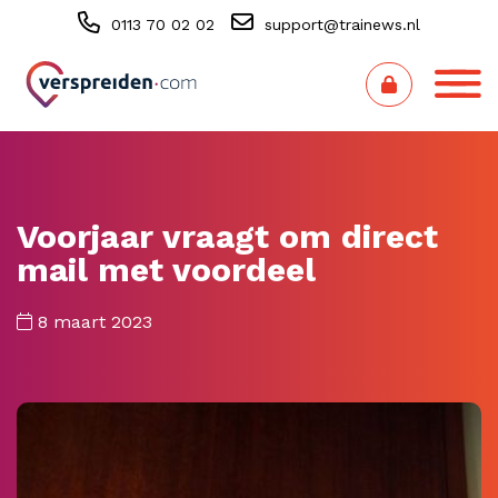
0113 70 02 02
support@trainews.nl
Voorjaar vraagt om direct
mail met voordeel
8 maart 2023