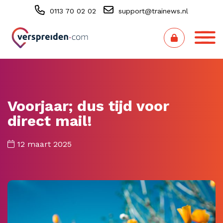
0113 70 02 02
support@trainews.nl
Voorjaar; dus tijd voor
direct mail!
12 maart 2025