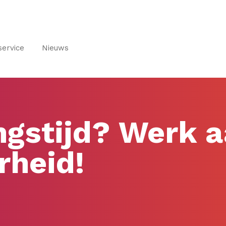
service
Nieuws
ngstijd? Werk 
rheid!