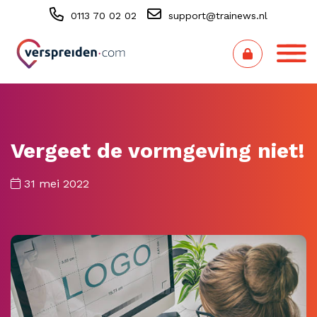
0113 70 02 02
support@trainews.nl
Vergeet de vormgeving niet!
31 mei 2022