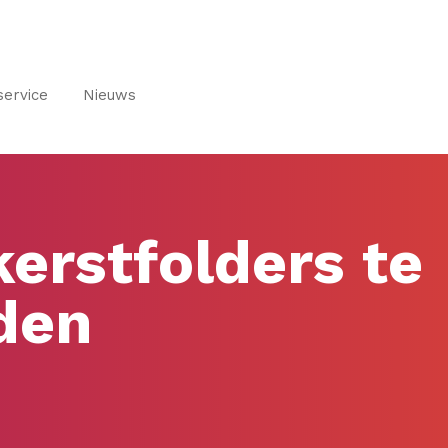
service
Nieuws
kerstfolders te
den