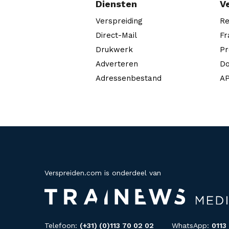
Diensten
V
Verspreiding
Re
Direct-Mail
Fr
Drukwerk
Pr
Adverteren
Do
Adressenbestand
AP
Verspreiden.com is onderdeel van
Telefoon:
(+31) (0)113 70 02 02
WhatsApp:
0113