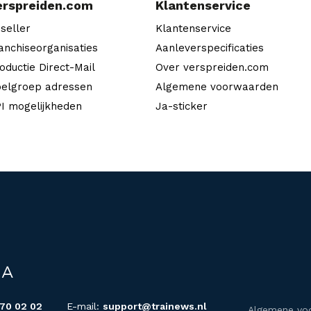
erspreiden.com
Klantenservice
seller
Klantenservice
anchiseorganisaties
Aanleverspecificaties
oductie Direct-Mail
Over verspreiden.com
elgroep adressen
Algemene voorwaarden
I mogelijkheden
Ja-sticker
 70 02 02
E-mail:
support@trainews.nl
Algemene vo