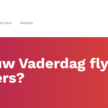
service
Nieuws
uw Vaderdag flye
ers?