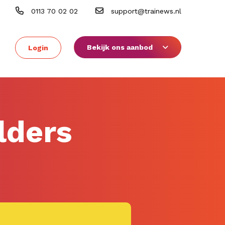
0113 70 02 02
support@trainews.nl
Bekijk ons aanbod
Login
lders