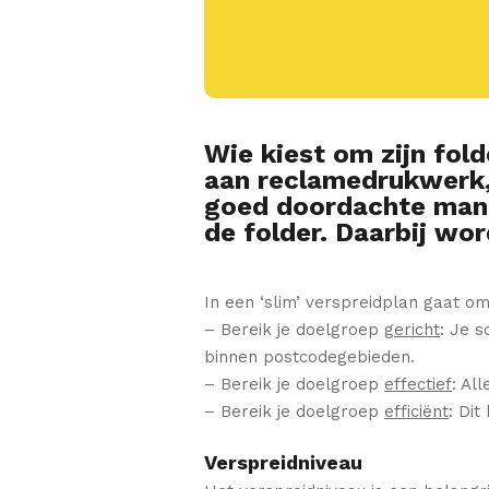
Wie kiest om zijn fold
aan reclamedrukwerk, 
goed doordachte mani
de folder. Daarbij wo
In een ‘slim’ verspreidplan gaat om
– Bereik je doelgroep
gericht
: Je s
binnen postcodegebieden.
– Bereik je doelgroep
effectief
: Al
– Bereik je doelgroep
efficiënt
: Dit
Verspreidniveau