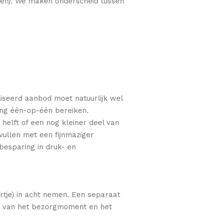
m(en). We maken onderscheid tussen
liseerd aanbod moet natuurlijk wel
ing één-op-één bereiken.
helft of een nog kleiner deel van
vullen met een fijnmaziger
besparing in druk- en
rtje) in acht nemen. Een separaat
jk van het bezorgmoment en het