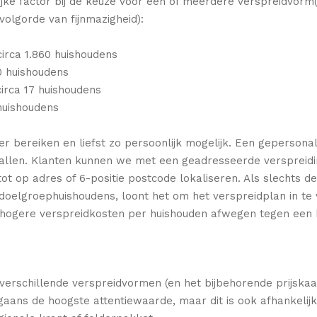
ijke factor bij de keuze voor één of meerdere verspreidvor
volgorde van fijnmazigheid):
irca 1.860 huishoudens
0 huishoudens
irca 17 huishoudens
huishoudens
r bereiken en liefst zo persoonlijk mogelijk. Een gepersona
s vallen. Klanten kunnen we met een geadresseerde verspreid
 op adres of 6-positie postcode lokaliseren. Als slechts de 
 doelgroephuishoudens, loont het om het verspreidplan in te 
e hogere verspreidkosten per huishouden afwegen tegen een 
erschillende verspreidvormen (en het bijbehorende prijskaa
rgaans de hoogste attentiewaarde, maar dit is ook afhankeli