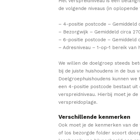
Het verspreidniveau is een belangr
de volgende niveaus (in oplopende 
– 4-positie postcode – Gemiddeld c
– Bezorgwijk – Gemiddeld circa 27
– 6-positie postcode – Gemiddeld c
– Adresniveau – 1-op-1 bereik van 
We willen de doelgroep steeds bete
bij de juiste huishoudens in de bu
Doelgroephuishoudens kunnen we tot
een 4-positie postcode bestaat uit
verspreidniveau. Hierbij moet je d
verspreidoplage.
Verschillende kenmerken
Ook moet je de kenmerken van de v
of los bezorgde folder scoort doo