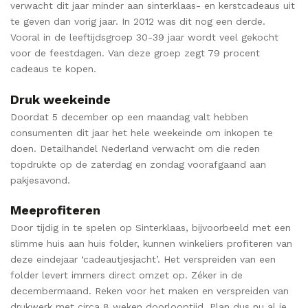
verwacht dit jaar minder aan sinterklaas- en kerstcadeaus uit
te geven dan vorig jaar. In 2012 was dit nog een derde.
Vooral in de leeftijdsgroep 30-39 jaar wordt veel gekocht
voor de feestdagen. Van deze groep zegt 79 procent
cadeaus te kopen.
Druk weekeinde
Doordat 5 december op een maandag valt hebben
consumenten dit jaar het hele weekeinde om inkopen te
doen. Detailhandel Nederland verwacht om die reden
topdrukte op de zaterdag en zondag voorafgaand aan
pakjesavond.
Meeprofiteren
Door tijdig in te spelen op Sinterklaas, bijvoorbeeld met een
slimme huis aan huis folder, kunnen winkeliers profiteren van
deze eindejaar ‘cadeautjesjacht’. Het verspreiden van een
folder levert immers direct omzet op. Zéker in de
decembermaand. Reken voor het maken en verspreiden van
drukwerk met circa 8 weken doorlooptijd. Plan dus nu al je