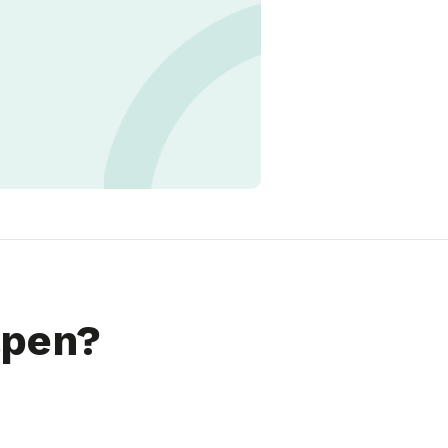
lpen?