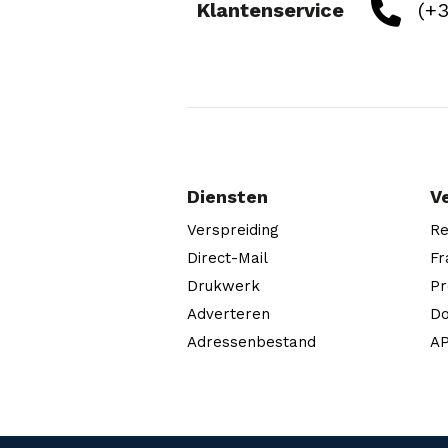
Klantenservice
(+3
Diensten
V
Verspreiding
Re
Direct-Mail
Fr
Drukwerk
Pr
Adverteren
Do
Adressenbestand
AP