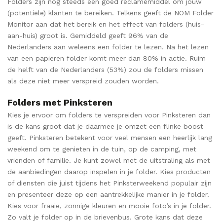
Folders zijn nog steeds een goed reclamemiddel om jouw
(potentiële) klanten te bereiken. Telkens geeft de NOM Folder
Monitor aan dat het
bereik en het effect van folders (huis-
aan-huis) groot is. Gemiddeld geeft 96% van de
Nederlanders aan weleens een folder te lezen. Na het lezen
van een papieren folder komt meer dan 80% in actie. Ruim
de helft van de Nederlanders (53%) zou de folders missen
als deze niet meer verspreid zouden worden.
Folders met Pinksteren
Kies je ervoor om folders te verspreiden voor Pinksteren dan
is de kans groot dat je daarmee je omzet een flinke boost
geeft. Pinksteren betekent voor veel mensen een heerlijk lang
weekend om te genieten in de tuin, op de camping, met
vrienden of familie. Je kunt zowel met de uitstraling als met
de aanbiedingen daarop inspelen in je folder. Kies producten
of diensten die juist tijdens het Pinksterweekend populair zijn
en presenteer deze op een aantrekkelijke manier in je folder.
Kies voor fraaie, zonnige kleuren en mooie foto’s in je folder.
Zo valt je folder op in de brievenbus. Grote kans dat deze