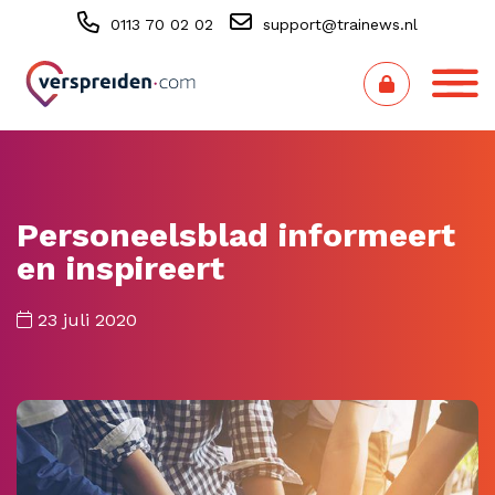
0113 70 02 02
support@trainews.nl
Personeelsblad informeert
en inspireert
23 juli 2020