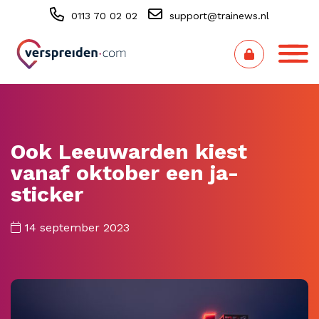
0113 70 02 02
support@trainews.nl
Ook Leeuwarden kiest
vanaf oktober een ja-
sticker
14 september 2023