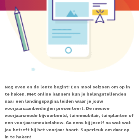
Nog even en de lente begint! Een mooi seizoen om op in
te haken. Met online banners kun je belangstellenden
naar een landingspagina leiden waar je jouw
voorjaarsaanbiedingen presenteert. De nieuwe
voorjaarsmode bijvoorbeeld, tuinmeubilair, tuinplanten of
een voorjaarsmeubelshow. Ga eens bij jezelf na wat wat
jou betreft bij het voorjaar hoort. Superleuk om daar op
in te haken!