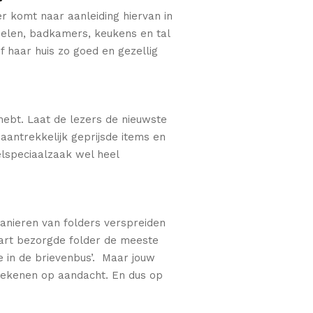
er komt naar aanleiding hiervan in
belen, badkamers, keukens en tal
 haar huis zo goed en gezellig
 hebt. Laat de lezers de nieuwste
aantrekkelijk geprijsde items en
lspeciaalzaak wel heel
anieren van folders verspreiden
part bezorgde folder de meeste
ie in de brievenbus’. Maar jouw
 rekenen op aandacht. En dus op