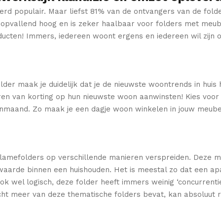
derd populair. Maar liefst 81% van de ontvangers van de fold
s opvallend hoog en is zeker haalbaar voor folders met meu
ten! Immers, iedereen woont ergens en iedereen wil zijn of
lder maak je duidelijk dat je de nieuwste woontrends in huis
ren van korting op hun nieuwste woon aanwinsten! Kies voor 
onmaand. Zo maak je een dagje woon winkelen in jouw meube
amefolders op verschillende manieren verspreiden. Deze m
iewaarde binnen een huishouden. Het is meestal zo dat een a
k ook wel logisch, deze folder heeft immers weinig ‘concurrent
icht meer van deze thematische folders bevat, kan absoluut