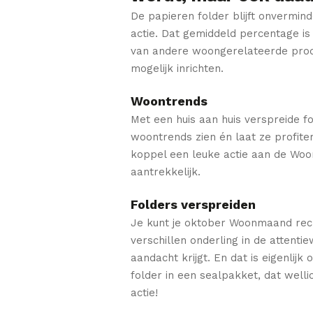
De papieren folder blijft onvermin
actie. Dat gemiddeld percentage i
van andere woongerelateerde produc
mogelijk inrichten.
Woontrends
Met een huis aan huis verspreide fo
woontrends zien én laat ze profite
koppel een leuke actie aan de Wo
aantrekkelijk.
Folders verspreiden
Je kunt je oktober Woonmaand recl
verschillen onderling in de attent
aandacht krijgt. En dat is eigenlij
folder in een sealpakket, dat well
actie!