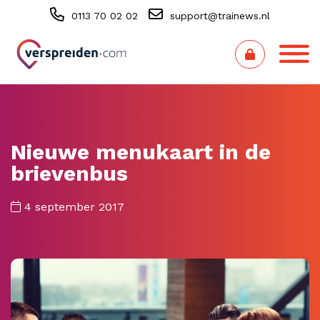
0113 70 02 02
support@trainews.nl
Nieuwe menukaart in de
brievenbus
4 september 2017