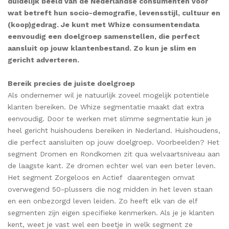
duidelijk beeld van de Nederlandse consumenten voor
wat betreft hun socio-demografie, levensstijl, cultuur en
(koop)gedrag. Je kunt met
Whize consumentendata
eenvoudig een doelgroep samenstellen, die perfect
aansluit op jouw klantenbestand. Zo kun je slim en
gericht adverteren.
Bereik precies de juiste doelgroep
Als ondernemer wil je natuurlijk zoveel mogelijk potentiële
klanten bereiken. De Whize segmentatie maakt dat extra
eenvoudig. Door te werken met slimme segmentatie kun je
heel gericht huishoudens bereiken in Nederland. Huishoudens,
die perfect aansluiten op jouw doelgroep. Voorbeelden? Het
segment Dromen en Rondkomen zit qua welvaartsniveau aan
de laagste kant. Ze dromen echter wel van een beter leven.
Het segment Zorgeloos en Actief daarentegen omvat
overwegend 50-plussers die nog midden in het leven staan
en een onbezorgd leven leiden. Zo heeft elk van de elf
segmenten zijn eigen specifieke kenmerken. Als je je klanten
kent, weet je vast wel een beetje in welk segment ze