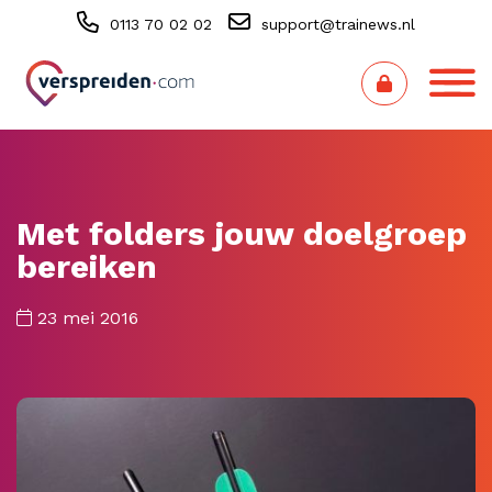
0113 70 02 02
support@trainews.nl
Met folders jouw doelgroep
bereiken
23 mei 2016