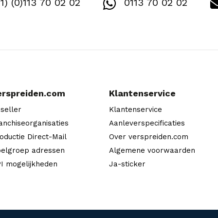
1) (0)113 70 02 02
0113 70 02 02
erspreiden.com
Klantenservice
seller
Klantenservice
anchiseorganisaties
Aanleverspecificaties
oductie Direct-Mail
Over verspreiden.com
elgroep adressen
Algemene voorwaarden
I mogelijkheden
Ja-sticker