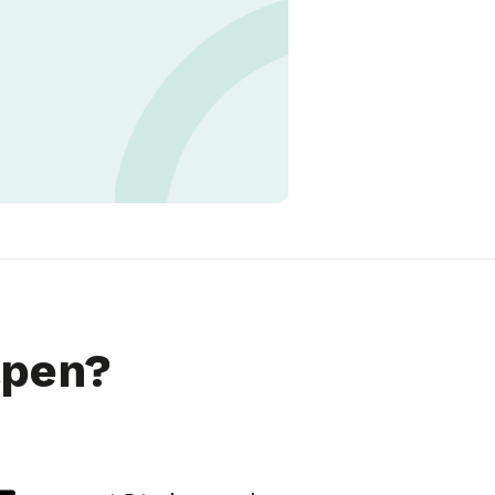
lpen?