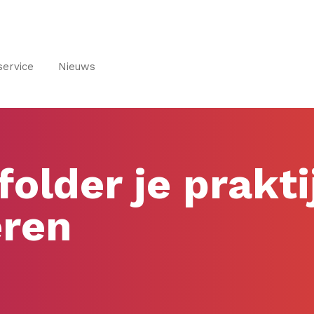
service
Nieuws
folder je prakti
eren