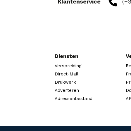
Klantenservice
(+3
Diensten
V
Verspreiding
Re
Direct-Mail
Fr
Drukwerk
Pr
Adverteren
Do
Adressenbestand
AP