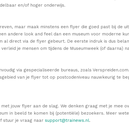
ddelbaar en/of hoger onderwijs.
dreven, maar maak minstens een flyer die goed past bij de u
n andere look and feel dan een museum voor moderne kunst 
al direct via de flyer gebeurt. De eerste indruk is dus bel
tion verleid je mensen om tijdens de Museumweek (of daarna) 
envoudig via gespecialiseerde bureaus, zoals Verspreiden.com
sgebied van je flyer tot op postcodeniveau nauwkeurig te bep
 met jouw flyer aan de slag. We denken graag met je mee 
eum in beeld te komen bij (potentiële) bezoekers. Meer we
f stuur je vraag naar
support@trainews.nl
.