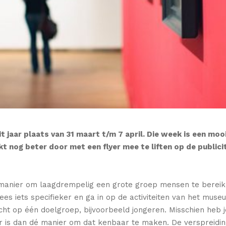
t jaar plaats van 31 maart t/m 7 april. Die week is een 
kt nog beter door met een flyer mee te liften op de publ
 manier om laagdrempelig een grote groep mensen te bereike
es iets specifieker en ga in op de activiteiten van het mus
 richt op één doelgroep, bijvoorbeeld jongeren. Misschien he
r is dan dé manier om dat kenbaar te maken. De verspreiding 