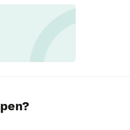
lpen?