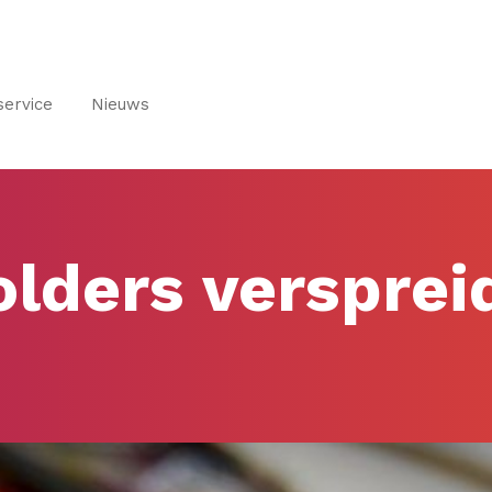
service
Nieuws
olders versprei