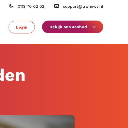
0113 70 02 02
support@trainews.nl
Bekijk ons aanbod
Login
den