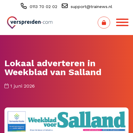
0113 70 02 02
support@trainews.nl
Lokaal adverteren in
Weekblad van Salland
1 juni 2026