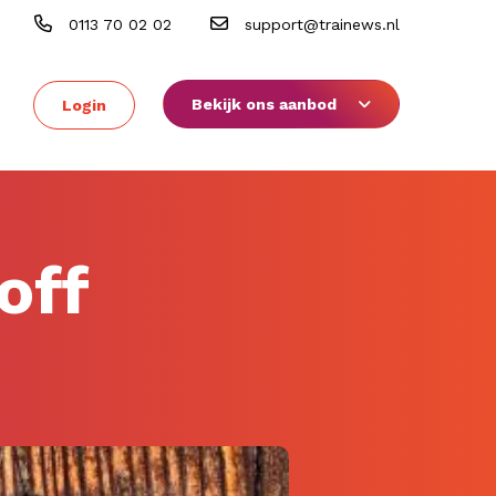
0113 70 02 02
support@trainews.nl
Bekijk ons aanbod
Login
off