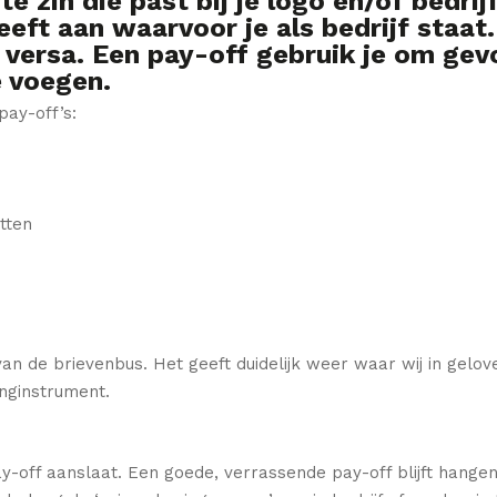
te zin die past bij je logo en/of bedri
eeft aan waarvoor je als bedrijf staat
 versa. Een pay-off gebruik je om gev
e voegen.
ay-off’s:
etten
an de brievenbus. Het geeft duidelijk weer waar wij in gelov
inginstrument.
 pay-off aanslaat. Een goede, verrassende pay-off blijft han