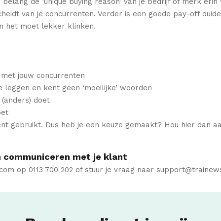
n belang de ‘unique buying reason’ van je bedrijf of merk er
heidt van je concurrenten. Verder is een goede pay-off duidelijk
n het moet lekker klinken.
r met jouw concurrenten
 te leggen en kent geen ‘moeilijke’ woorden
j (anders) doet
oet
nt gebruikt. Dus heb je een keuze gemaakt? Hou hier dan aa
n communiceren met je klant
om op 0113 700 202 of stuur je vraag naar support@trainews