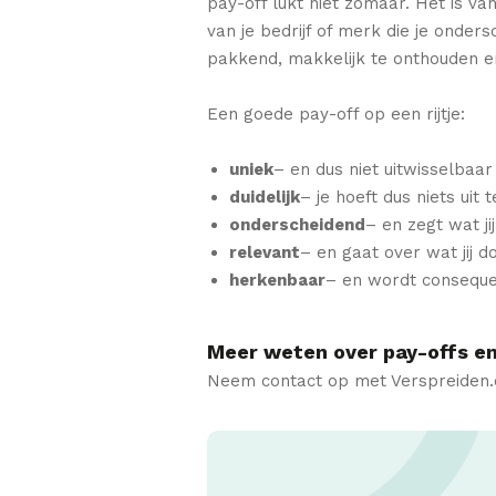
pay-off lukt niet zomaar. Het is va
van je bedrijf of merk die je ondersc
pakkend, makkelijk te onthouden e
Een goede pay-off op een rijtje:
uniek
– en dus niet uitwisselbaa
duidelijk
– je hoeft dus niets uit
onderscheidend
– en zegt wat ji
relevant
– en gaat over wat jij d
herkenbaar
– en wordt conseque
Meer weten over pay-offs e
Neem contact op met Verspreiden.c