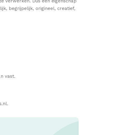
in te verwerken. Dus een eigenschap
, begrijpelijk, origineel, creatief,
n vast.
.nl.