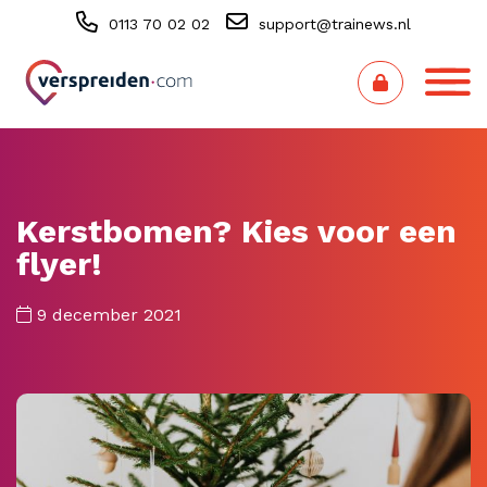
0113 70 02 02
support@trainews.nl
Kerstbomen? Kies voor een
flyer!
9 december 2021