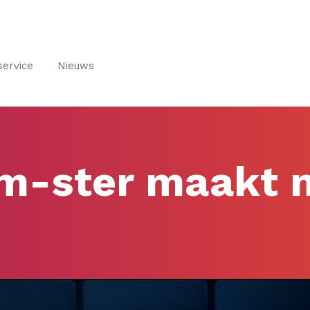
service
Nieuws
am-ster maakt 