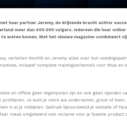
 met haar partner Jeremy, de drijvende kracht achter succ
ederland meer dan 400.000 volgers. Iedereen die haar online 
te weten komen.
Met het nieuwe magazine combineert zijn
sy, vertellen Nochtli en Jeremy alles over hun voedingspatro
routines, inclusief complete trainingsschema’s voor thuis en
line en offline geen tegenpolen zijn en ook geen vijanden van
en profiteren. Je kunt je merk als ondernemer, groot of klein
iken in al je middelen. Gebruik bijvoorbeeld je website of Fac
. Maar maak omgekeerd ook reclame voor je fysieke product o