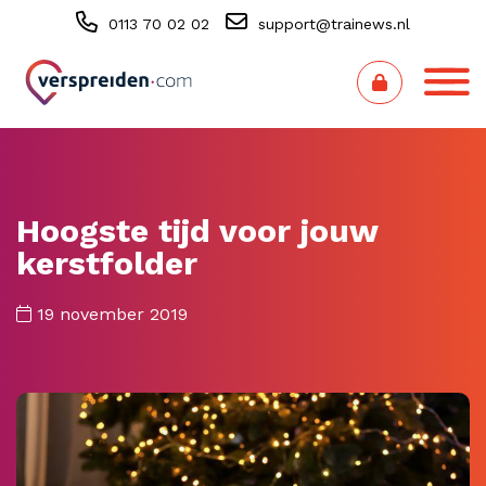
0113 70 02 02
support@trainews.nl
Hoogste tijd voor jouw
kerstfolder
19 november 2019