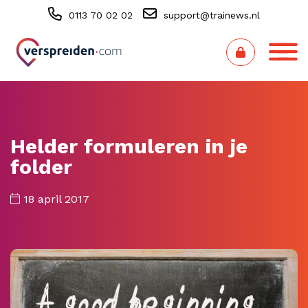
0113 70 02 02
support@trainews.nl
Helder formuleren in je
folder
18 april 2017