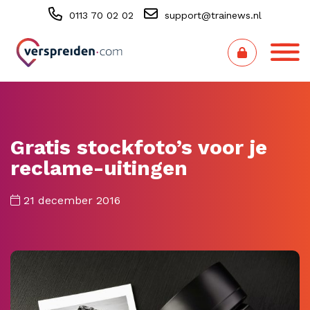
0113 70 02 02
support@trainews.nl
Gratis stockfoto’s voor je
reclame-uitingen
21 december 2016