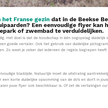
n het Franse gezin
dat
in de Beekse B
uipaarden? Een eenvoudige flyer kan h
tiepark of zwembad te verduidelijken.
ig. Het doel is dat de boodschap in één oogopslag duidelijk 
een goede vertaler. Ook het gebruik van duidelijke pictogra
ten. Zo weet je zeker dat iedereen de regels begrepen heeft
elvoudige bladzijde. Natuurlijk moet de uitstraling aantrekkeli
 een korte duidelijke opsomming van de do’s en don’t in jou
e talen jouw flyer ook beschikbaar is. Of zet de vertalingen c