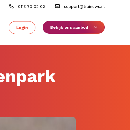
0113 70 02 02
support@trainews.nl
Bekijk ons aanbod
Login
renpark