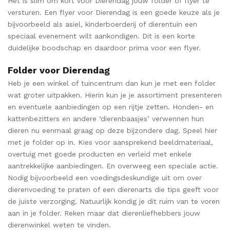
Het is slim om kort voor Dierendag jouw folder of flyer te
versturen. Een flyer voor Dierendag is een goede keuze als je
bijvoorbeeld als asiel, kinderboerderij of dierentuin een
speciaal evenement wilt aankondigen. Dit is een korte
duidelijke boodschap en daardoor prima voor een flyer.
Folder voor Dierendag
Heb je een winkel of tuincentrum dan kun je met een folder
wat groter uitpakken. Hierin kun je je assortiment presenteren
en eventuele aanbiedingen op een rijtje zetten. Honden- en
kattenbezitters en andere ‘dierenbaasjes’ verwennen hun
dieren nu eenmaal graag op deze bijzondere dag. Speel hier
met je folder op in. Kies voor aansprekend beeldmateriaal,
overtuig met goede producten en verleid met enkele
aantrekkelijke aanbiedingen. En overweeg een speciale actie.
Nodig bijvoorbeeld een voedingsdeskundige uit om over
dierenvoeding te praten of een dierenarts die tips geeft voor
de juiste verzorging. Natuurlijk kondig je dit ruim van te voren
aan in je folder. Reken maar dat dierenliefhebbers jouw
dierenwinkel weten te vinden.