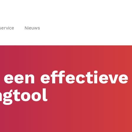
service
Nieuws
s een effectieve
gtool