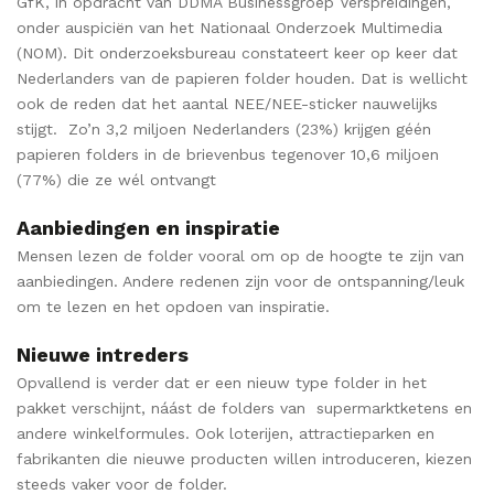
GfK, in opdracht van DDMA Businessgroep Verspreidingen,
onder auspiciën van het Nationaal Onderzoek Multimedia
(NOM). Dit onderzoeksbureau constateert keer op keer dat
Nederlanders van de papieren folder houden. Dat is wellicht
ook de reden dat het aantal NEE/NEE-sticker nauwelijks
stijgt. Zo’n 3,2 miljoen Nederlanders (23%) krijgen géén
papieren folders in de brievenbus tegenover 10,6 miljoen
(77%) die ze wél ontvangt
Aanbiedingen en inspiratie
Mensen lezen de folder vooral om op de hoogte te zijn van
aanbiedingen. Andere redenen zijn voor de ontspanning/leuk
om te lezen en het opdoen van inspiratie.
Nieuwe intreders
Opvallend is verder dat er een nieuw type folder in het
pakket verschijnt, náást de folders van supermarktketens en
andere winkelformules. Ook loterijen, attractieparken en
fabrikanten die nieuwe producten willen introduceren, kiezen
steeds vaker voor de folder.