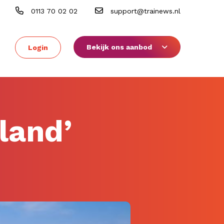
0113 70 02 02
support@trainews.nl
Bekijk ons aanbod
Login
 land’