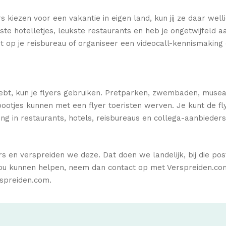
ezen voor een vakantie in eigen land, kun jij ze daar wellich
te hotelletjes, leukste restaurants en heb je ongetwijfeld aa
it op je reisbureau of organiseer een videocall-kennismaking
hebt, kun je flyers gebruiken. Pretparken, zwembaden, musea
ootjes kunnen met een flyer toeristen werven. Je kunt de fly
g in restaurants, hotels, reisbureaus en collega-aanbieders 
 en verspreiden we deze. Dat doen we landelijk, bij die postc
ou kunnen helpen, neem dan contact op met Verspreiden.com 
spreiden.com.