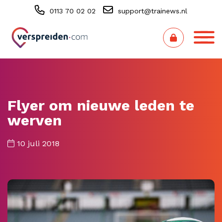
0113 70 02 02
support@trainews.nl
Flyer om nieuwe leden te
werven
10 juli 2018