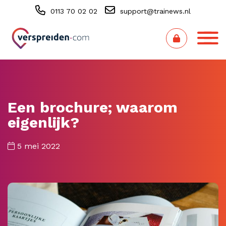
0113 70 02 02
support@trainews.nl
Een brochure; waarom
eigenlijk?
5 mei 2022