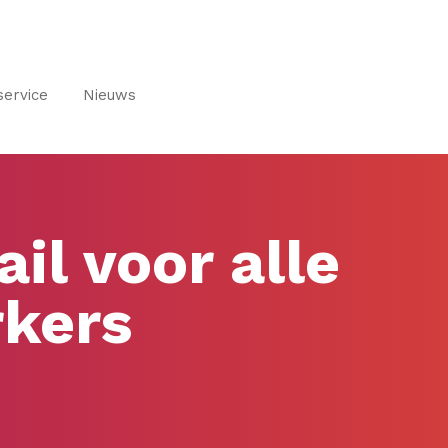
service
Nieuws
il voor alle
rkers