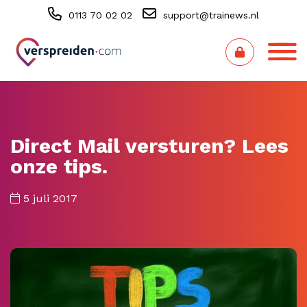
0113 70 02 02
support@trainews.nl
Direct Mail versturen? Lees
onze tips.
5 juli 2017