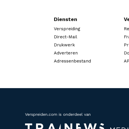
Diensten
V
Verspreiding
Re
Direct-Mail
Fr
Drukwerk
Pr
Adverteren
Do
Adressenbestand
AP
Verspreiden.com is onderdeel van