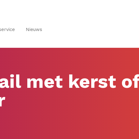
service
Nieuws
ail met kerst o
r