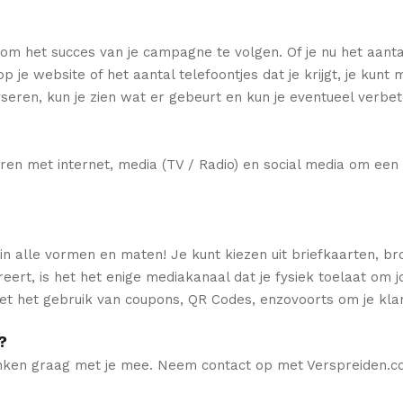
d om het succes van je campagne te volgen. Of je nu het aant
je website of het aantal telefoontjes dat je krijgt, je kunt m
yseren, kun je zien wat er gebeurt en kun je eventueel verb
eren met internet, media (TV / Radio) en social media om een 
r in alle vormen en maten! Je kunt kiezen uit briefkaarten, b
ert, is het het enige mediakanaal dat je fysiek toelaat om j
et het gebruik van coupons, QR Codes, enzovoorts om je klan
?
enken graag met je mee. Neem contact op met Verspreiden.com