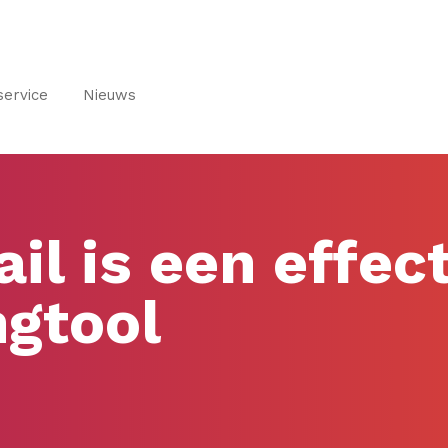
service
Nieuws
il is een effec
gtool