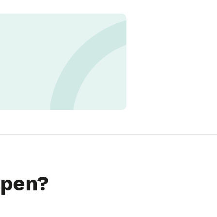
lpen?