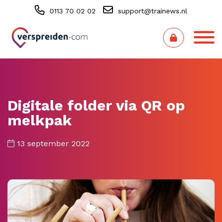
0113 70 02 02
support@trainews.nl
Digitale folder via QR op
melkpak
13 september 2022