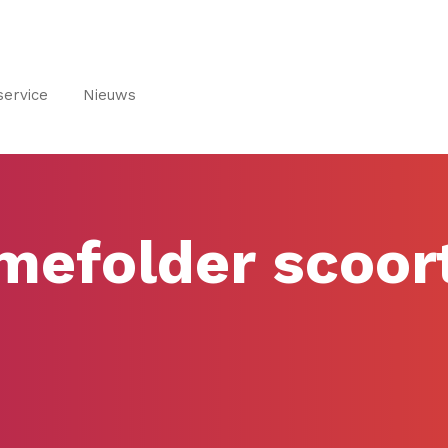
service
Nieuws
mefolder scoort