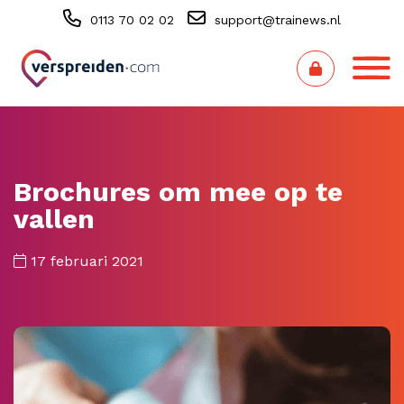
0113 70 02 02
support@trainews.nl
Brochures om mee op te
vallen
17 februari 2021