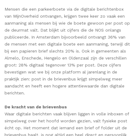
Mensen die een parkeerboete via de digitale berichtenbox
van MijnOverheid ontvangen, krijgen twee keer zo vaak een
aanmaning als mensen bij wie de boete gewoon per post op
de deurmat valt. Dat blijkt uit cijfers die de NOS onlangs
publiceerde. In Amsterdam bijvoorbeeld ontvangt 36% van
de mensen met een digitale boete een aanmaning, terwijl dit
bij een papieren brief slechts 20% is. Ook in gemeenten als
Almelo, Enschede, Hengelo en Oldenzaal zijn de verschillen
groot: 28% digitaal tegenover 13% per post. Deze cijfers
bevestigen wat we bij onze platform al jarenlang in de
praktijk zien: post in de brievenbus krijgt simpelweg meer
aandacht en heeft een hogere attentiewaarde dan digitale
berichten.
De kracht van de brievenbus
Waar digitale berichten vaak blijven liggen in volle inboxen of
simpelweg over het hoofd worden gezien, valt fysieke post
écht op. Het moment dat iemand een brief of folder uit de
brievenbus haalt, is nog altijd een heel direct en persoonlijk