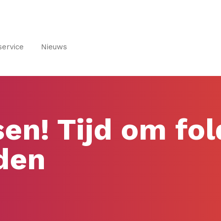
service
Nieuws
sen! Tijd om fol
den