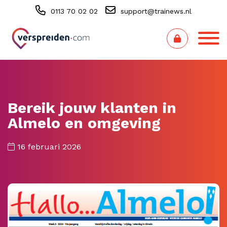
0113 70 02 02
support@trainews.nl
Bereik jouw klanten in
Almelo en omgeving
16 februari 2026