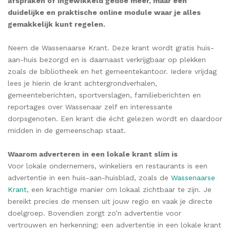
afspraken of ingewikkeld gedoe meer, maar één
duidelijke en praktische online module waar je alles
gemakkelijk kunt regelen.
Neem de Wassenaarse Krant. Deze krant wordt gratis huis-
aan-huis bezorgd en is daarnaast verkrijgbaar op plekken
zoals de bibliotheek en het gemeentekantoor. Iedere vrijdag
lees je hierin de krant achtergrondverhalen,
gemeenteberichten, sportverslagen, familieberichten en
reportages over Wassenaar zelf en interessante
dorpsgenoten. Een krant die écht gelezen wordt en daardoor
midden in de gemeenschap staat.
Waarom adverteren in een lokale krant slim is
Voor lokale ondernemers, winkeliers en restaurants is een
advertentie in een huis-aan-huisblad, zoals de
Wassenaarse
Krant
, een krachtige manier om lokaal zichtbaar te zijn. Je
bereikt precies de mensen uit jouw regio en vaak je directe
doelgroep. Bovendien zorgt zo’n advertentie voor
vertrouwen en herkenning: een advertentie in een lokale krant